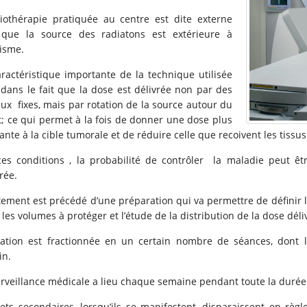
iothérapie pratiquée au centre est dite externe
 que la source des radiatons est extérieure à
nisme.
ractéristique importante de la technique utilisée
 dans le fait que la dose est délivrée non par des
aux fixes, mais par rotation de la source autour du
t; ce qui permet à la fois de donner une dose plus
nte à la cible tumorale et de réduire celle que recoivent les tissus
es conditions , la probabilité de contrôler la maladie peut êt
rée.
itement est précédé d’une préparation qui va permettre de définir la
, les volumes à protéger et l’étude de la distribution de la dose déli
diation est fractionnée en un certain nombre de séances, dont 
in.
rveillance médicale a lieu chaque semaine pendant toute la durée 
fets secondaires, lorsqu’ils se manifestent, disparaissent en règ