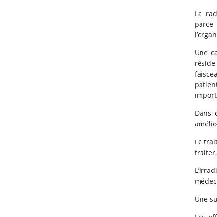
La rad
parce
l’orga
Une ca
réside
faisce
patien
importa
Dans c
amélio
Le tra
traiter
L’irra
médec
Une su
Les ef