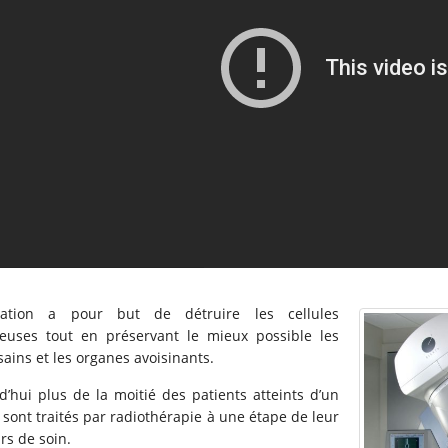
adiation a pour but de détruire les cellules
euses tout en préservant le mieux possible les
sains et les organes avoisinants.
d’hui plus de la moitié des patients atteints d’un
 sont traités par radiothérapie à une étape de leur
rs de soin.