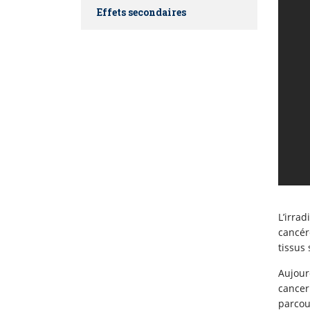
Effets secondaires
L’irr
cancér
tissus 
Aujour
cancer
parcou