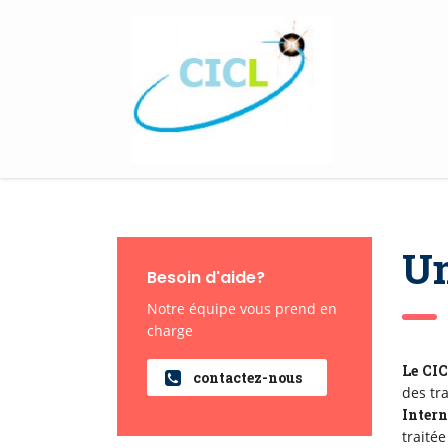
Un
Besoin d'aide?
Notre équipe vous prend en
charge
Le CI
contactez-nous
des tr
Inter
traité