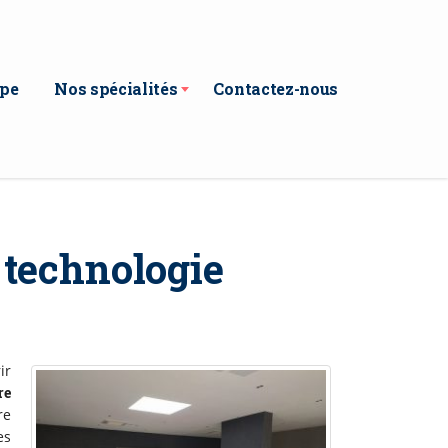
ipe
Nos spécialités
Contactez-nous
a technologie
ir
re
re
es