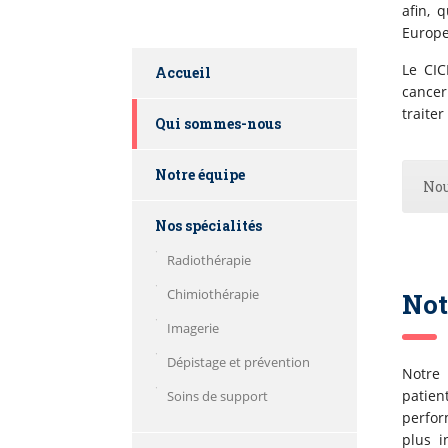
afin, 
Europe
Le CIC
Accueil
cancer
traiter
Qui sommes-nous
Notre équipe
Nou
Nos spécialités
Radiothérapie
Chimiothérapie
Not
Imagerie
Dépistage et prévention
Notre
patie
Soins de support
perfor
plus i